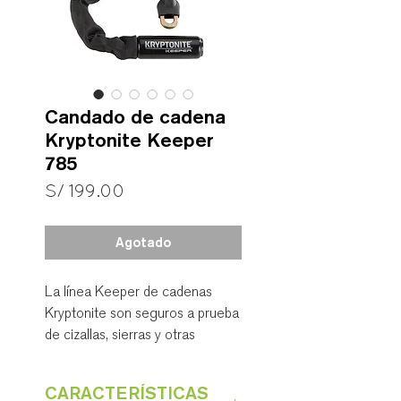
Candado de cadena
Kryptonite Keeper
785
Precio
S/ 199.00
Agotado
La línea Keeper de cadenas
Kryptonite son seguros a prueba
de cizallas, sierras y otras
herramientas usadas por los
ladrones de bicicleta. ¿Cuál es tu
CARACTERÍSTICAS
color?