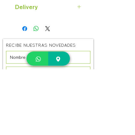
Cargador de Batería de Litio
Delivery
36V 10Ah
Compatible con bicicletas
Delivery por Mail on Bike. Recibe
eléctricas:
tu pedido en 2 días últiles.
CYCLA Easy, Retro, Pro+,
Tarifa plana: S/.10 en la siguiente
Equus y Flow
zona de cobertura en Lima:
ECORIDE Lyz, Classic,
San Miguel, Pueblo Libre,
RECIBE NUESTRAS NOVEDADES
Fashion, Elegance, Pory
Cercado de Lima, Breña, Jesús
(siempre y cuando la
María, Lince, Magdalena, San
batería sea 36V10Ah)
Isidro, Miraflores, Surquillo,
URBAN RIDER Breeze,
Santiago de Surco, San Borja
Cruiser, Camel,
y Barranco.
Fairy (siempre y cuando la
*Si estás fuera de la zona de
batería sea 36V10Ah)
cobertura (en Lima o provincias),
contáctanos y coordinamos el
ENVIAR
envío.