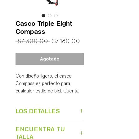
Casco Triple Eight
Compass
Precio
Precio
 S/ 300.00 
S/ 180.00
de
oferta
Agotado
Con diseño ligero, el casco
Compass es perfecto para
cualquier estilo de bici. Cuenta
con mayor cobertura que cascos
tradicionales y un sistema de dial
LOS DETALLES
ajustable para garantizar un
ajuste más cómodo.
Casco para bicicleta con
ENCUENTRA TU
certificación U.S. CPSC.
TALLA
Talla única
(one size fits most)