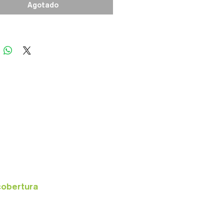
Agotado
mente.
cobertura