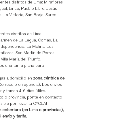
ientes distritos de Lima: Miraflores,
uel, Lince, Pueblo Libre, Jesús
 La Victoria, San Borja, Surco,
ientes distritos de Lima:
, Carmen de La Legua, Comas, La
Independencia, La Molina, Los
aflores, San Martín de Porres,
 Villa María del Triunfo.
s una tarifa plana para:
gas a domicilio en
zona céntrica de
(o recojo en agencia). Los envíos
r y toman 4-6 días útiles.
ito o provincia, ponte en contacto
ible por llevar tu CYCLA!
e cobertura (en Lima o provincias),
envío y tarifa.