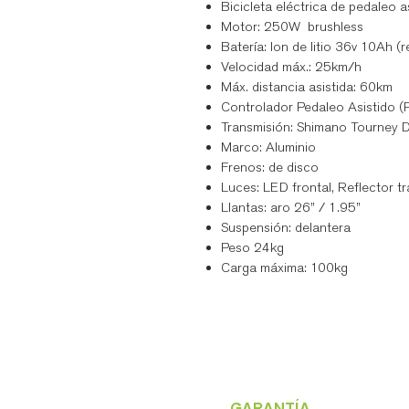
Bicicleta eléctrica de pedaleo a
Motor: 250W brushless
Batería: Ion de litio 36v 10Ah (
Velocidad máx.: 25km/h
Máx. distancia asistida: 60km
Controlador Pedaleo Asistido (
Transmisión: Shimano Tourney De
Marco: Aluminio
Frenos: de disco
Luces: LED frontal, Reflector t
Llantas: aro 26” / 1.95”
Suspensión: delantera
Peso 24kg
Carga máxima: 100kg
GARANTÍA