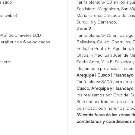
sistido
Tarifa plana: S/.30 en los sigu
San Isidro, Magdalena, San Mig
removible)
María, Breña, Cercado de Lima,
Surquillo y Barranco.
Zona 2
PAS) de 5 niveles LCD
Tarifa plana: S/.70 en los sigu
railleur de 6 velocidades
Bellavista, Callao, Chorrillos
Perla, La Punta, El Agustino, 
Olivos, Rímac, San Juan de Mir
rasero
Santa Anita, Villa El Salvador y
Llegamos a provincias! Tenemo
Arequipa | Cusco | Huancayo
Tarifa plana: S/.95 para entre
Cusco, Arequipa y Huancayo
los realizamos por Cruz del Su
Si te encuentras en otro distr
con nosotros y haremos lo pos
*Si estás fuera de las zonas d
contáctanos y coordinamos el 