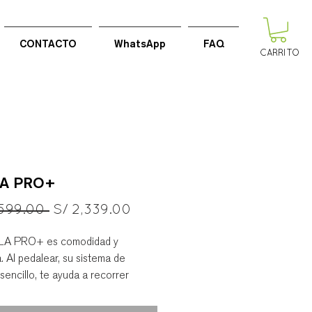
CONTACTO
WhatsApp
FAQ
CARRITO
A PRO+
Precio
Precio
,599.00 
S/ 2,339.00
de
LA PRO+ es comodidad y
oferta
. Al pedalear, su sistema de
 sencillo, te ayuda a recorrer
stancia sin esfuerzo y con su
rgonómico irás sentado