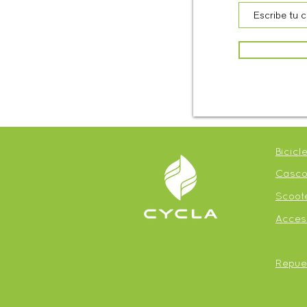
Bicicl
Casco
Scoote
Acces
Repue