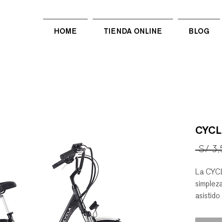
HOME
TIENDA ONLINE
BLOG
CYCL
 S/ 3
La CYC
simpleza
asistido
mayor di
timón e